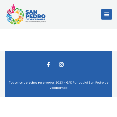
Ir
MAI
al
MEN
contenido
Todos los derechos reservados 2023 - GAD Parroquial San Pedro de
Vilcabamba