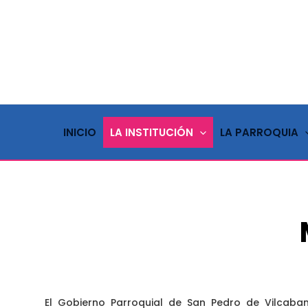
Ir
al
contenido
INICIO
LA INSTITUCIÓN
LA PARROQUIA
El Gobierno Parroquial de San Pedro de Vilcaba