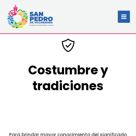
Ir
MAI
al
MEN
contenido
Costumbre y
tradiciones
Para brindar mayor conocimiento del significado